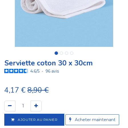
Serviette coton 30 x 30cm
4.6
/
5
-
96
avis
4,17
€
8,90
€
A​cheter maintenant
AJOUTER AU PANIER