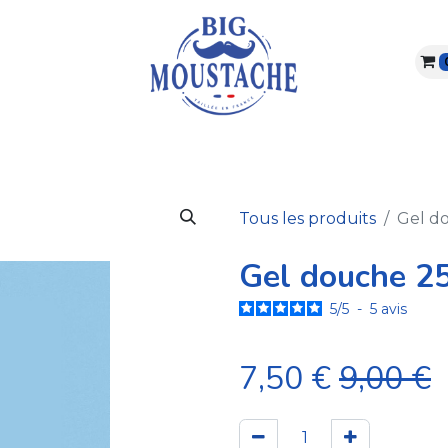
ARBE & MOUSTACHE
VISAGE & CORPS
ABONNEME
Tous les produits
Gel d
Gel douche 2
5
/
5
-
5
avis
7,50
€
9,00
€