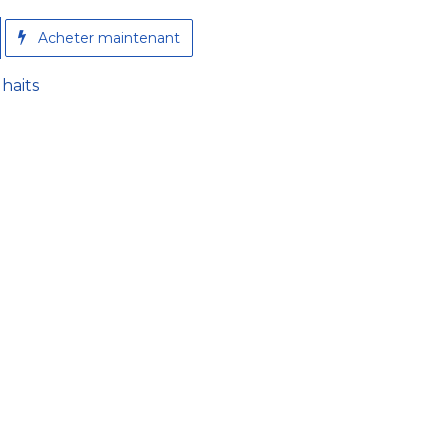
A​cheter maintenant
uhaits