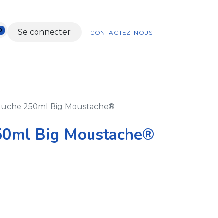
0
Se connecter
CONTACTEZ-NOUS
NTS
NOS KITS
COFFRETS CADEAUX
ouche 250ml Big Moustache®
50ml Big Moustache®