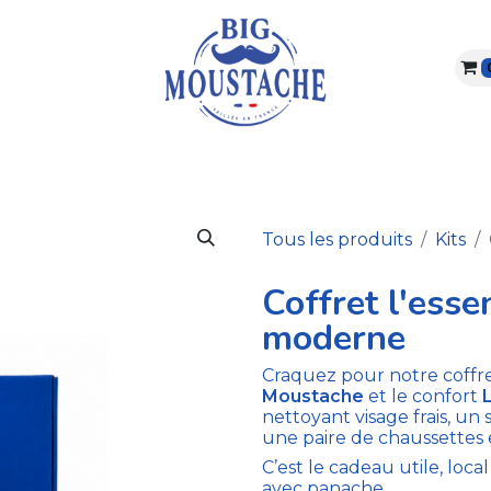
ARBE & MOUSTACHE
VISAGE & CORPS
ABONNEME
Tous les produits
Kits
Coffret l'ess
moderne
Craquez pour notre coffre
Moustache
et le confort
nettoyant visage frais, u
une paire de chaussettes 
C’est le cadeau utile, loca
avec panache.