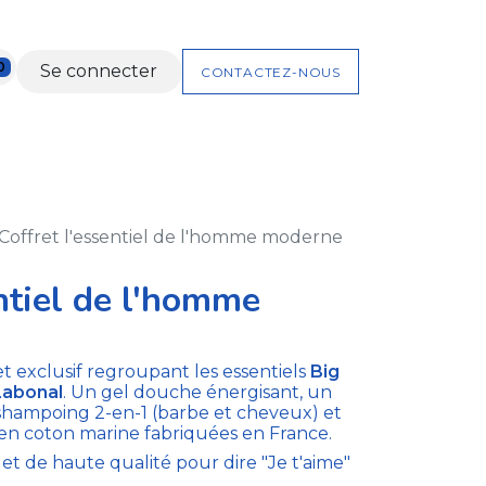
0
Se connecter
CONTACTEZ-NOUS
NTS
NOS KITS
COFFRETS CADEAUX
Coffret l'essentiel de l'homme moderne
entiel de l'homme
t exclusif regroupant les essentiels
Big
Labonal
. Un gel douche énergisant, un
n shampoing 2-en-1 (barbe et cheveux) et
en coton marine fabriquées en France.
l et de haute qualité pour dire "Je t'aime"