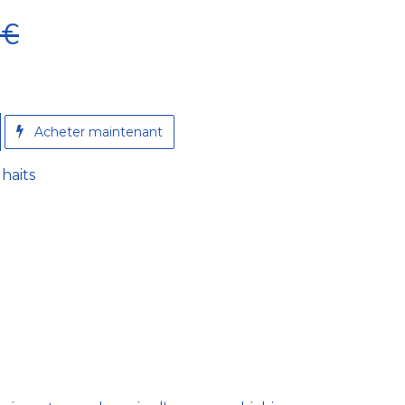
€
A​cheter maintenant
uhaits