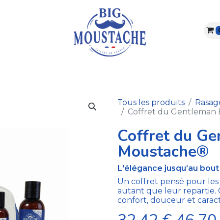
ARBE & MOUSTACHE
VISAGE & CORPS
ABONNEME
Tous les produits
Rasag
Coffret du Gentleman
Coffret du Ge
Moustache®
L'élégance jusqu’au bout 
Un coffret pensé pour les 
autant que leur repartie. C
confort, douceur et carac