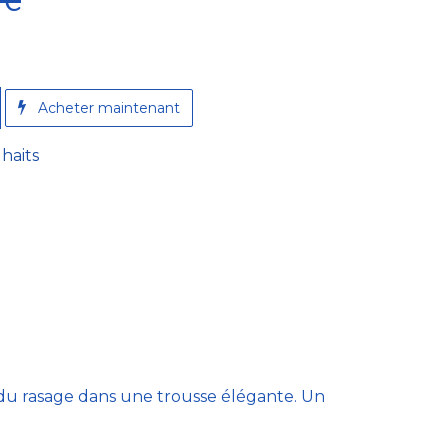
€
A​cheter maintenant
uhaits
 du rasage dans une trousse élégante. Un