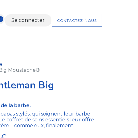
0
Se connecter
CONTACTEZ-NOUS
NTS
NOS KITS
COFFRETS CADEAUX
e
 Big Moustache®
ntleman Big
de la barbe.
papas stylés, qui soignent leur barbe
e coffret de soins essentiels leur offre
tère – comme eux, finalement.