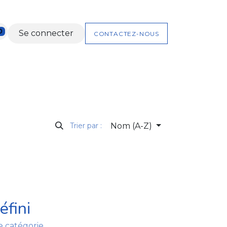
0
Se connecter
CONTACTEZ-NOUS
NTS
NOS KITS
COFFRETS CADEAUX
Nom (A-Z)
Trier par :
éfini
 catégorie.