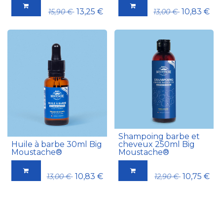
13,25
€
10,83
€
15,90
€
13,00
€
Shampoing barbe et
Huile à barbe 30ml Big
cheveux 250ml Big
Moustache®
Moustache®
10,83
€
10,75
€
13,00
€
12,90
€